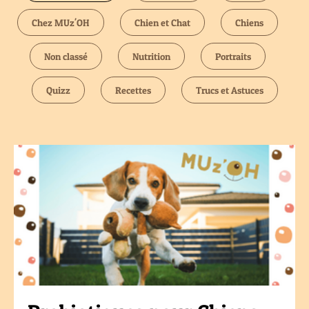
Chez MUz'OH
Chien et Chat
Chiens
Non classé
Nutrition
Portraits
Quizz
Recettes
Trucs et Astuces