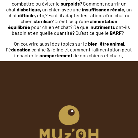
combattre ou éviter le
surpoids
? Comment nourrir un
chat
diabetique,
un chien avec une
insuffisance rénale
, un
chat
difficile
, etc.? Faut-il adapter les rations d’un chat ou
chien
stérilisé
? Qu’est ce qu’une
alimentation
équilibrée
pour chien et chat? De quel
nutriments
ont-ils
besoin et en quelle quantité? Qu’est ce que le
BARF
?
On couvrira aussi des topics sur le
bien-être animal,
l’
é
ducation
canine & féline
et comment l’alimentation peut
impacter le
comportement
de nos chiens et chats.