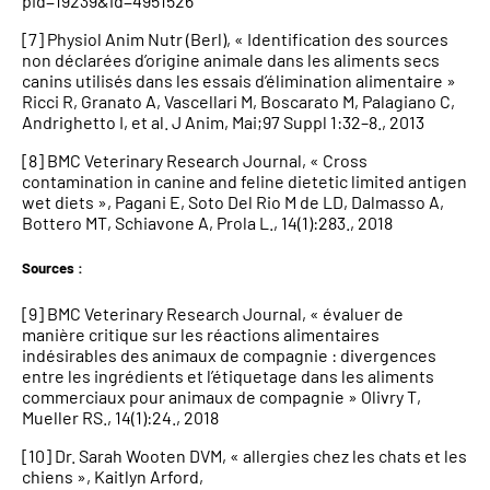
pid=19239&id=4951526
[7] Physiol Anim Nutr (Berl), « Identification des sources
non déclarées d’origine animale dans les aliments secs
canins utilisés dans les essais d’élimination alimentaire »
Ricci R, Granato A, Vascellari M, Boscarato M, Palagiano C,
Andrighetto I, et al. J Anim, Mai;97 Suppl 1:32–8., 2013
[8] BMC Veterinary Research Journal, « Cross
contamination in canine and feline dietetic limited antigen
wet diets », Pagani E, Soto Del Rio M de LD, Dalmasso A,
Bottero MT, Schiavone A, Prola L., 14(1):283., 2018
Sources :
[9] BMC Veterinary Research Journal, « évaluer de
manière critique sur les réactions alimentaires
indésirables des animaux de compagnie : divergences
entre les ingrédients et l’étiquetage dans les aliments
commerciaux pour animaux de compagnie » Olivry T,
Mueller RS., 14(1):24., 2018
[10] Dr. Sarah Wooten DVM, « allergies chez les chats et les
chiens », Kaitlyn Arford,