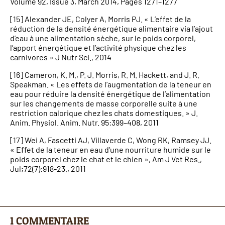
Volume 92, Issue 3, March 2014, Pages 1271–1277
[15] Alexander JE, Colyer A, Morris PJ. « L’effet de la
réduction de la densité énergétique alimentaire via l’ajout
d’eau à une alimentation sèche, sur le poids corporel,
l’apport énergétique et l’activité physique chez les
carnivores » J Nutr Sci., 2014
[16] Cameron, K. M., P. J. Morris, R. M. Hackett, and J. R.
Speakman. « Les effets de l’augmentation de la teneur en
eau pour réduire la densité énergétique de l’alimentation
sur les changements de masse corporelle suite à une
restriction calorique chez les chats domestiques. » J.
Anim. Physiol. Anim. Nutr. 95:399–408, 2011
[17] Wei A, Fascetti AJ, Villaverde C, Wong RK, Ramsey JJ.
« Effet de la teneur en eau d’une nourriture humide sur le
poids corporel chez le chat et le chien », Am J Vet Res.,
Jul;72(7):918-23., 2011
1 COMMENTAIRE