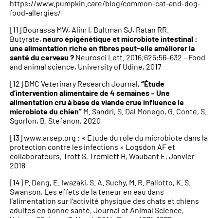
https://www.pumpkin.care/blog/common-cat-and-dog-
food-allergies/
[11] Bourassa MW, Alim I, Bultman SJ, Ratan RR.
Butyrate,
neuro épigénétique et microbiote intestinal :
une alimentation riche en fibres peut-elle améliorer la
santé du cerveau ?
Neurosci Lett. 2016;625:56–632 – Food
and animal science, University of Udine, 2017
[12] BMC Veterinary Research Journal,
“Étude
d’intervention alimentaire de 4 semaines – Une
alimentation cru à base de viande crue influence le
microbiote du chien”
M. Sandri, S. Dal Monego, G. Conte, S.
Sgorlon, B. Stefanon, 2020
[13] www.arsep.org : « Etude du role du microbiote dans la
protection contre les infections » Logsdon AF et
collaborateurs, Trott S, Tremlett H, Waubant E, Janvier
2018
[14] P. Deng, E. Iwazaki, S. A. Suchy, M. R. Pallotto, K. S.
Swanson, Les effets de la teneur en eau dans
l’alimentation sur l’activité physique des chats et chiens
adultes en bonne santé, Journal of Animal Science,