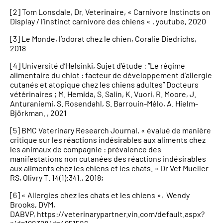
[2] Tom Lonsdale, Dr. Veterinaire, « Carnivore Instincts on
Display / l’instinct carnivore des chiens « , youtube, 2020
[3] Le Monde, l’odorat chez le chien, Coralie Diedrichs,
2018
[4] Université d’Helsinki, Sujet d’étude : “Le régime
alimentaire du chiot : facteur de développement d’allergie
cutanés et atopique chez les chiens adultes” Docteurs
vétérinaires ; M. Hemida, S. Salin, K. Vuori, R. Moore, J.
Anturaniemi, S. Rosendahl, S. Barrouin-Mélo, A. Hielm-
Björkman. , 2021
[5] BMC Veterinary Research Journal, « évalué de manière
critique sur les réactions indésirables aux aliments chez
les animaux de compagnie : prévalence des
manifestations non cutanées des réactions indésirables
aux aliments chez les chiens et les chats. » Dr Vet Mueller
RS, Olivry T. 14(1):341., 2018;
[6] « Allergies chez les chats et les chiens », Wendy
Brooks, DVM,
DABVP, https://veterinarypartner.vin.com/default.aspx?